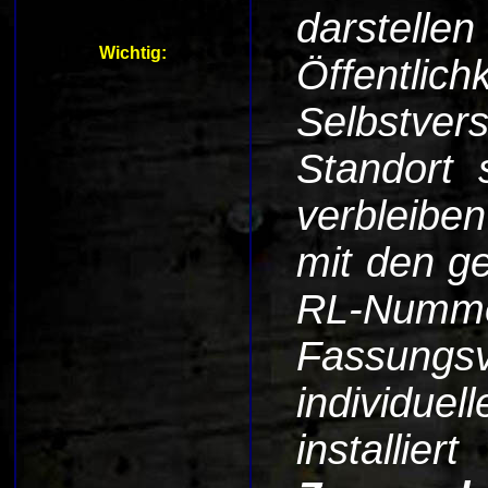
darstelle
Wichtig:
Öffentli
Selbstver
Standort 
verbleibe
mit den g
RL-Numm
Fassungsv
individue
installie