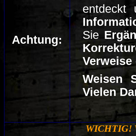
entdeckt
Informa
Sie
Ergän
Achtung:
Korrektu
Verweise
Weisen S
Vielen Da
WICHTIG! 