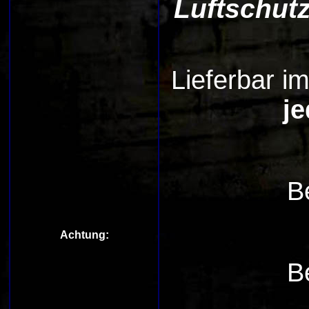
Luftschut
Lieferbar i
j
B
Achtung:
B