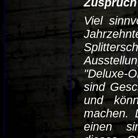
Zuspruch 
Viel sinnv
Jahrz
Splittersc
Ausstellu
"Deluxe-O
sind Gesc
und könn
machen. D
einen si