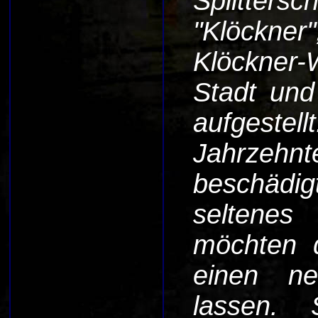
Splitter
"Klöckn
Klöckner-
Stadt und
aufgest
Jahrzehn
beschädig
seltenes 
möchten d
einen n
lassen. 