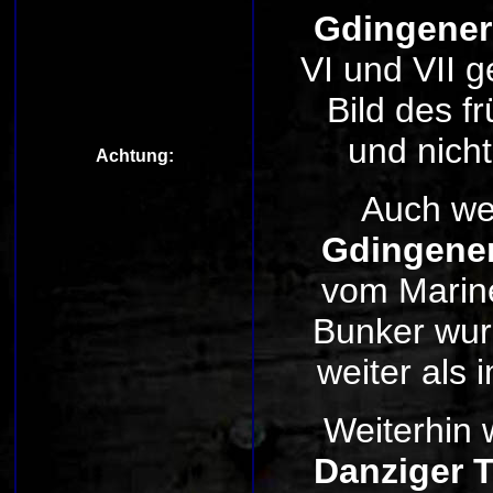
Gdingener
VI und VII ge
Bild des f
und nich
Achtung:
Auch
we
Gdingener
vom Marine
Bunker wurd
weiter als 
Weiterhin
Danziger T