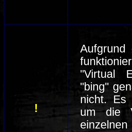
Aufgrund 
funktion
"Virtual 
"bing" ge
nicht. Es
!
um die V
einzeln