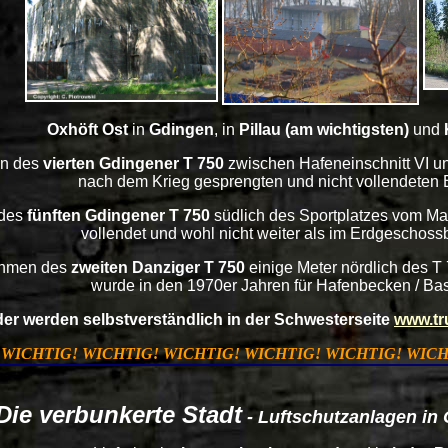
Oxhöft Ost
in
Gdingen
, in
Pillau (am wichtigsten)
und
n des
vierten Gdingener T 750
zwischen Hafeneinschnitt VI und 
nach dem Krieg gesprengten und nicht vollendeten 
 des
fünften Gdingener T 750
südlich des Sportplatzes vom Mar
vollendet und wohl nicht weiter als im Erdgeschossbe
ahmen des
zweiten Danziger T 750
einige Meter nördlich des T 
wurde in den 1970er Jahren für Hafenbecken / Bass
der werden selbstverständlich in der Schwesterseite
www.tr
WICHTIG! WICHTIG! WICHTIG! WICHTIG! WICHTIG! WICH
Die verbunkerte Stadt
- Luftschutzanlagen in