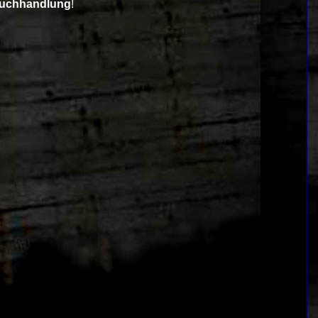
Buchhandlung
!